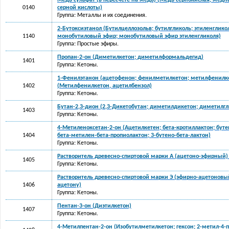
Медь сульфат (в пересчете на медь) (Медь сернокислая, медн
0140
серной кислоты)
Группа: Металлы и их соединения.
2-Бутоксиэтанол (Бутилцеллозольв; бутилгликоль; этиленглико
1140
монобутиловый эфир; монобутиловый эфир этиленгликоля)
Группа: Простые эфиры.
Пропан-2-он (Диметилкетон; диметилформальдегид)
1401
Группа: Кетоны.
1-Фенилэтанон (ацетофенон; фенилметилкетон; метилфенилк
1402
(Метилфенилкетон, ацетилбензол)
Группа: Кетоны.
Бутан-2,3-дион (2,3-Дикетобутан; диметилдикетон; диметилгл
1403
Группа: Кетоны.
4-Метиленоксетан-2-он (Ацетилкетен; бета-кротиллактон; бутен
1404
бета-метилен-бета-пропиолактон; 3-бутено-бета-лактон)
Группа: Кетоны.
Растворитель древесно-спиртовой марки А (ацетоно-эфирный) 
1405
Группа: Кетоны.
Растворитель древесно-спиртовой марки Э (эфирно-ацетоновый
1406
ацетону)
Группа: Кетоны.
Пентан-3-он (Диэтилкетон)
1407
Группа: Кетоны.
4-Метилпентан-2-он (Изобутилметилкетон; гексон; 2-метил-4-