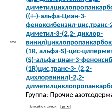
диметилцихлопропанкарб
((+-)-альфа-Циан-3-
феноксибензил-цис,транс-2
диметил-3-(2,2- дихлор-
винил)циклопропанкарбок
2038
(1R, альфа-S)-цис-циперме
(S)-альфа-циан-3-фенокси
(1R)цис,транс-3- (2,2-
дихлорвинил)-2,2-
диметилциклопропанкарбо
Группа: Прочие азотсодерж
Записей на страницу: