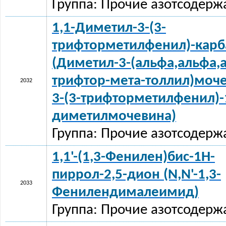
Группа: Прочие азотсодерж
1,1-Диметил-3-(3-
трифторметилфенил)-кар
(Диметил-3-(альфа,альфа,
трифтор-мета-толлил)моче
2032
3-(3-трифторметилфенил)-
диметилмочевина)
Группа: Прочие азотсодерж
1,1'-(1,3-Фенилен)бис-1Н-
пиррол-2,5-дион (N,N'-1,3-
2033
Фенилендималеимид)
Группа: Прочие азотсодерж