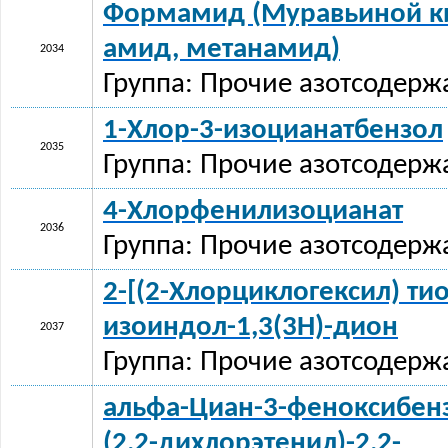
Формамид (Муравьиной к
амид, метанамид)
2034
Группа: Прочие азотсодерж
1-Хлор-3-изоцианатбензол
2035
Группа: Прочие азотсодерж
4-Хлорфенилизоцианат
2036
Группа: Прочие азотсодерж
2-[(2-Хлорциклогексил) тио
изоиндол-1,3(3H)-дион
2037
Группа: Прочие азотсодерж
альфа-Циан-3-феноксибенз
(2,2-дихлорэтенил)-2,2-