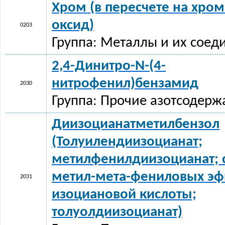
Хром (в пересчете на хрома
оксид)
0203
Группа: Металлы и их соед
2,4-Динитро-N-(4-
нитрофенил)бензамид
2030
Группа: Прочие азотсодерж
Диизоцианатметилбензол
(Толуилендиизоцианат;
метилфенилдиизоцианат; 
метил-мета-фениловых эф
2031
изоциановой кислоты;
толуолдиизоцианат)