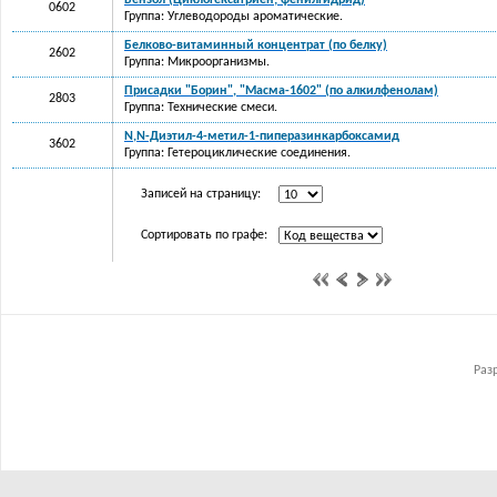
Бензол (Циклогексатриен; фенилгидрид)
0602
Группа: Углеводороды ароматические.
Белково-витаминный концентрат (по белку)
2602
Группа: Микроорганизмы.
Присадки "Борин", "Масма-1602" (по алкилфенолам)
2803
Группа: Технические смеси.
N,N-Диэтил-4-метил-1-пиперазинкарбоксамид
3602
Группа: Гетероциклические соединения.
Записей на страницу:
Сортировать по графе:
Раз