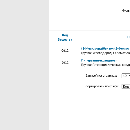
Филь
Код
Н
Вещества
(1-Метилэтил)бензол (2-Фенил
0612
Группа: Углеводороды ароматич
Пиперазингександиоат
3612
Группа: Гетероциклические соед
Записей на страницу:
Сортировать по графе: