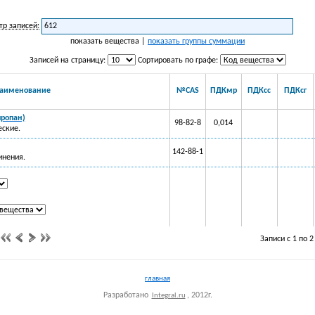
тр записей:
показать вещества |
показать группы суммации
Записей на страницу:
Сортировать по графе:
аименование
№CAS
ПДКмр
ПДКсс
ПДКсг
пропан)
98-82-8
0,014
еские.
142-88-1
инения.
Записи с 1 по 2
главная
Разработано
, 2012г.
Integral.ru