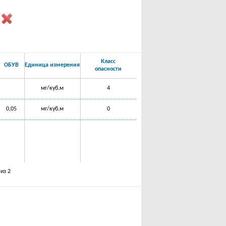
Класс
ОБУВ
Единица измерения
опасности
мг/куб.м
4
0,05
мг/куб.м
0
 из 2