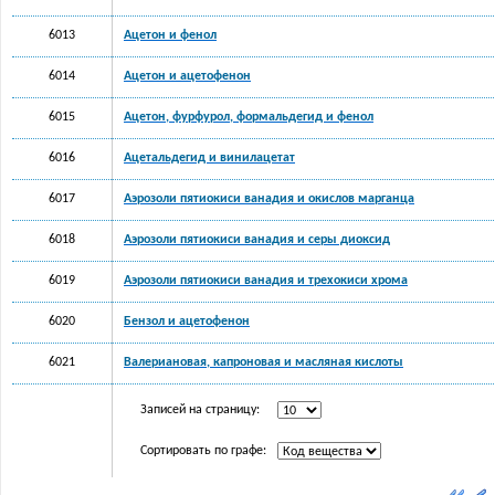
6013
Ацетон и фенол
6014
Ацетон и ацетофенон
6015
Ацетон, фурфурол, формальдегид и фенол
6016
Ацетальдегид и винилацетат
6017
Аэрозоли пятиокиси ванадия и окислов марганца
6018
Аэрозоли пятиокиси ванадия и серы диоксид
6019
Аэрозоли пятиокиси ванадия и трехокиси хрома
6020
Бензол и ацетофенон
6021
Валериановая, капроновая и масляная кислоты
Записей на страницу:
Сортировать по графе: