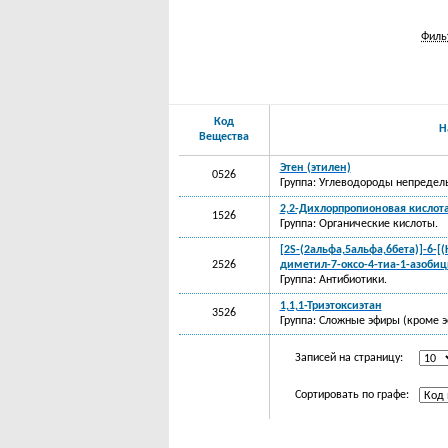
Филь
Код
Н
Вещества
Этен (этилен)
0526
Группа: Углеводороды непредел
2,2-Дихлорпропионовая кислот
1526
Группа: Органические кислоты.
[2S-(2альфа,5альфа,6бета)]-6-
2526
диметил-7-оксо-4-тиа-1-азобиц
Группа: Антибиотики.
1,1,1-Триэтоксиэтан
3526
Группа: Сложные эфиры (кроме э
Записей на страницу:
Сортировать по графе: