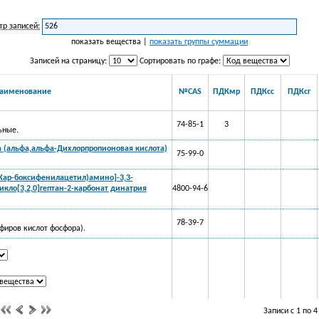
тр записей:
показать вещества |
показать группы суммации
Записей на страницу:
Сортировать по графе:
аименование
№CAS
ПДКмр
ПДКсс
ПДКсг
74-85-1
3
ьные.
а (альфа,альфа-Дихлорпропионовая кислота)
75-99-0
[(Кар-боксифенилацетил)амино]-3,3-
икло[3,2,0]гептан-2-карбонат динатрия
4800-94-6
78-39-7
фиров кислот фосфора).
Записи с 1 по 4