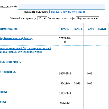
льтр записей:
показать вещества |
показать группы суммации
Записей на страницу:
Сортировать по графе:
аименование
№CAS
ПДКмр
ПДКсс
ПДКсг
(Карбамоилметил) фенол)
17194-82-
.
0
ные: коричневый 5К, синий, кислотный
й оранжевый 2Ж (азокрасители)
.
тный сине-черный
.
й черный 2С
6428-38-2
0,03
.
55-21-0
0,075
0,03
.
лорид
1212-48-2
.
амид
501-68-8
.