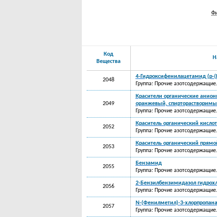
Фи
Код
Н
Вещества
4-Гидроксифенилацетамид (р-
2048
Группа: Прочие азотсодержащие
Красители органические анион
2049
оранжевый, спирторастворимы
Группа: Прочие азотсодержащие
Краситель органический кисло
2052
Группа: Прочие азотсодержащие
Краситель органический прямо
2053
Группа: Прочие азотсодержащие
Бензамид
2055
Группа: Прочие азотсодержащие
2-Бензилбензимидазол гидрох
2056
Группа: Прочие азотсодержащие
N-(Фенилметил)-3-хлорпропан
2057
Группа: Прочие азотсодержащие