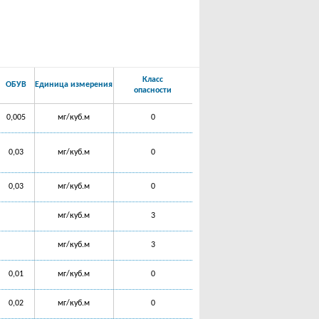
Класс
ОБУВ
Единица измерения
опасности
0,005
мг/куб.м
0
0,03
мг/куб.м
0
0,03
мг/куб.м
0
мг/куб.м
3
мг/куб.м
3
0,01
мг/куб.м
0
0,02
мг/куб.м
0