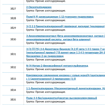
Группа: Прочие азотсодержащие.
2-Оксиэтилгидразин
3827
Группа: Прочие азотсодержащие.
Поли(4,9)-диоксадодекан-1,12-гуанидин гидрохлорид
3828
Группа: Прочие азотсодержащие.
3-(2,2,2-Триметилгидразиний) пропионат дигидрат (милдронат
3829
Группа: Прочие азотсодержащие.
3-Аминопропанонитрил (бета-аминопропиононитрил, нитрил-3
3830
аминопропионовой кислоты, нитрил бета-аланина)
Группа: Прочие азотсодержащие.
3-{3-[{[(7S)-3,4-Диметокси-бицикло [4.2.0] окта-1,3,5-триен-7-
(метил)амино] пропил}-7,8-димет-окси-1,3,4,5-тетрагидро-2H-3
3831
бензазепин-2-он гидрохлорид
Группа: Прочие азотсодержащие.
N-(4-Нитро-2-феноксифенил) метансульфонамид
3832
Группа: Прочие азотсодержащие.
Комплексное соединение инозина с солью моно[4-(ацетилами
3833
с 1-(диметиламино)-2-пропанолом (1:3)
Группа: Прочие азотсодержащие.
1,1-Диметилгидразин (Несимметричный диметилгидразин, НД
3834
Группа: Прочие азотсодержащие.
Поли-3,3-бис(азидометил)оксетан высокомолекулярный
3835
Группа: Прочие азотсодержащие.