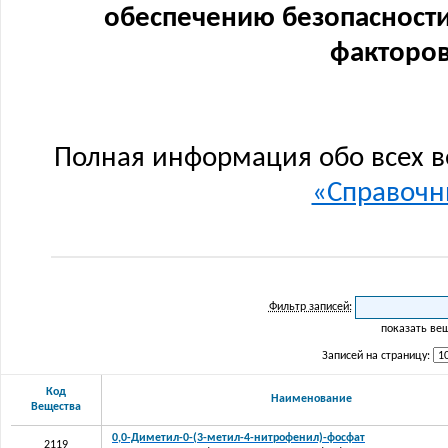
обеспечению безопасности
факторов
Полная информация обо всех в
«Справочни
Фильтр записей:
показать ве
Записей на страницу:
Код
Наименование
Вещества
0,0-Диметил-0-(3-метил-4-нитрофенил)-фосфат
2119