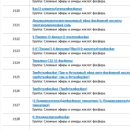
Группа: Сложные эфиры и амиды кислот фосфора.
Бис(2-хлорэтил)этенилфосфонат
2120
Группа: Сложные эфиры и амиды кислот фосфора.
Диалкилполиэтиленгликолевый эфир фосфорной кислоты
2121
триэтаноламиновая соль
Группа: Сложные эфиры и амиды кислот фосфора.
S-Пропин-О-фенил-О-этилтиофосфат
2122
Группа: Сложные эфиры и амиды кислот фосфора.
0,0'-[Тиоди(1,4-фенилен)]бис(0,0-диметил)тиофосфат
2123
Группа: Сложные эфиры и амиды кислот фосфора.
Триалкил C12-15 фосфины
2124
Группа: Сложные эфиры и амиды кислот фосфора.
Трибутилфосфат (Три-н-бутиловый эфир орто-фосфорной кисло
2125
трибутилфосфат; три-н-бутилфосфат)
Группа: Сложные эфиры и амиды кислот фосфора.
Трибутилфосфин (Трибутилфосфин)
2126
Группа: Сложные эфиры и амиды кислот фосфора.
(1-Гидроксиэтенил)дифосфонат тринатрия (1-(Гидроксивинил
2127
тринатрия)
Группа: Сложные эфиры и амиды кислот фосфора.
0-Этилдихлортиофосфат
2128
Группа: Сложные эфиры и амиды кислот фосфора.