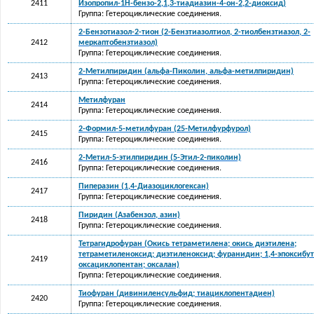
2411
Изопропил-1Н-бензо-2,1,3-тиадиазин-4-он-2,2-диоксид)
Группа: Гетероциклические соединения.
2-Бензотиазол-2-тион (2-Бензтиазолтиол, 2-тиолбензтиазол, 2-
2412
меркаптобензтиазол)
Группа: Гетероциклические соединения.
2-Метилпиридин (альфа-Пиколин, альфа-метилпиридин)
2413
Группа: Гетероциклические соединения.
Метилфуран
2414
Группа: Гетероциклические соединения.
2-Формил-5-метилфуран (25-Метилфурфурол)
2415
Группа: Гетероциклические соединения.
2-Метил-5-этилпиридин (5-Этил-2-пиколин)
2416
Группа: Гетероциклические соединения.
Пиперазин (1,4-Диазоциклогексан)
2417
Группа: Гетероциклические соединения.
Пиридин (Азабензол, азин)
2418
Группа: Гетероциклические соединения.
Тетрагидрофуран (Окись тетраметилена; окись диэтилена;
тетраметиленоксид; диэтиленоксид; фуранидин; 1,4-эпоксибут
2419
оксациклопентан; оксалан)
Группа: Гетероциклические соединения.
Тиофуран (дивиниленсульфид; тиациклопентадиен)
2420
Группа: Гетероциклические соединения.