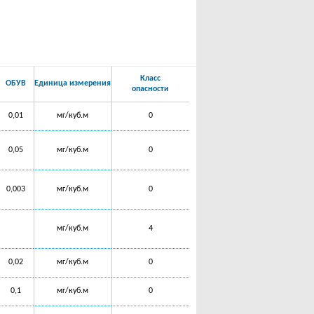
Класс
ОБУВ
Единица измерения
опасности
0,01
мг/куб.м
0
0,05
мг/куб.м
0
0,003
мг/куб.м
0
мг/куб.м
4
0,02
мг/куб.м
0
0,1
мг/куб.м
0