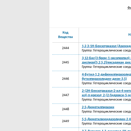
Фи
Код
Н
Вещества
1,2,3-1Н-Бензотриазол (Азимид
2444
Группа: Гетероциклические соед
3,12-Бис(3-бром-1-оксопропил)-
2445
диспиро[5,2,5,2]гексадекан ди
Группа: Гетероциклические соед
4-Бутил-1,2-дифенилпиразолиди
2446
бутилпиразолидин-дион-3,5)
Группа: Гетероциклические соед
2-(2Н-Бензотриазол-2-ил-4-мет
2447
ил)-п-крезол; 2-(2-Гидрокси-5
Группа: Гетероциклические соед
2,5-Диметилпиразин
2448
Группа: Гетероциклические соед
5,5-Диметилимидазолидин-2,4
2449
Группа: Гетероциклические соед