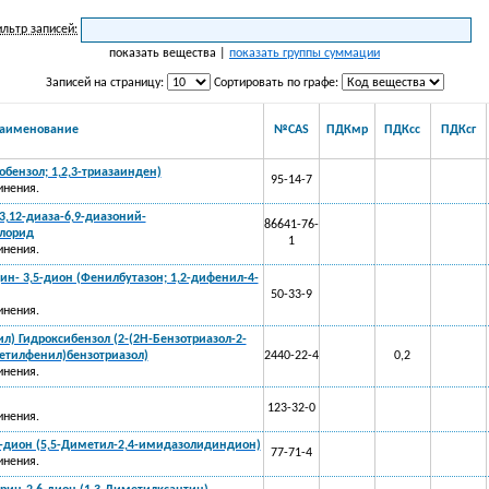
льтр записей:
показать вещества |
показать группы суммации
Записей на страницу:
Сортировать по графе:
аименование
№CAS
ПДКмр
ПДКсс
ПДКсг
обензол; 1,2,3-триазаинден)
95-14-7
инения.
3,12-диаза-6,9-диазоний-
86641-76-
хлорид
1
инения.
н- 3,5-дион (Фенилбутазон; 1,2-дифенил-4-
50-33-9
инения.
ил) Гидроксибензол (2-(2Н-Бензотриазол-2-
-метилфенил)бензотриазол)
2440-22-4
0,2
инения.
123-32-0
инения.
-дион (5,5-Диметил-2,4-имидазолидиндион)
77-71-4
инения.