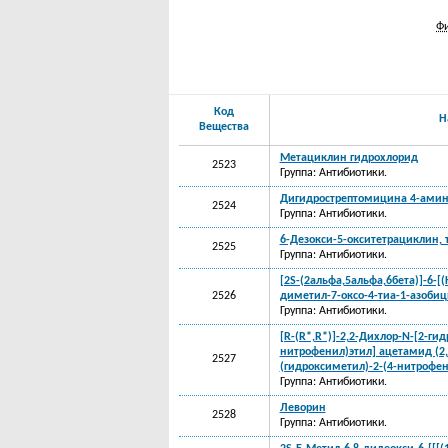
Фи
Код
Н
Вещества
Метациклин гидрохлорид
2523
Группа: Антибиотики.
Дигидрострептомицина 4-амин
2524
Группа: Антибиотики.
6-Дезокси-5-окситетрациклин, 
2525
Группа: Антибиотики.
[2S-(2альфа,5альфа,6бета)]-6-
2526
диметил-7-оксо-4-тиа-1-азобиц
Группа: Антибиотики.
[R-(R*,R*)]-2,2-Дихлор-N-[2-ги
нитрофенил)этил] ацетамид (2,
2527
(гидроксиметил)-2-(4-нитрофе
Группа: Антибиотики.
Леворин
2528
Группа: Антибиотики.