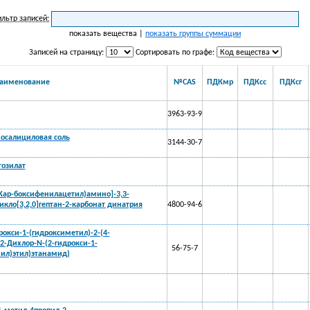
льтр записей:
показать вещества |
показать группы суммации
Записей на страницу:
Сортировать по графе:
аименование
№CAS
ПДКмр
ПДКсс
ПДКсг
3963-93-9
осалициловая соль
3144-30-7
тозилат
[(Кар-боксифенилацетил)амино]-3,3-
икло[3,2,0]гептан-2-карбонат динатрия
4800-94-6
дрокси-1-(гидроксиметил)-2-(4-
2-Дихлор-N-(2-гидрокси-1-
56-75-7
нил)этил)этанамид)