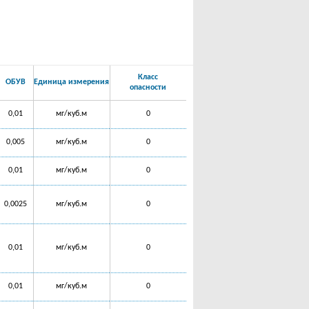
Класс
ОБУВ
Единица измерения
опасности
0,01
мг/куб.м
0
0,005
мг/куб.м
0
0,01
мг/куб.м
0
0,0025
мг/куб.м
0
0,01
мг/куб.м
0
0,01
мг/куб.м
0