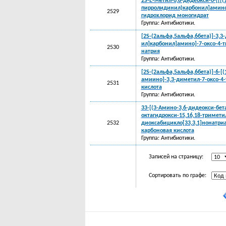
2S-E-Метил-6,8-дидеокси-6-[[[(
пирролидинил)карбонил]амино]
2529
гидрохлорид моногидрат
Группа: Антибиотики.
[2S-(2альфа,5альфа,6бета)]-3,3
ил]карбонил]амино]-7-оксо-4-ти
2530
натрия
Группа: Антибиотики.
[2S-(2альфа,5альфа,6бета)]-6-[
амиино]-3,3-диметил-7-оксо-4-
2531
кислота
Группа: Антибиотики.
33-[(3-Амино-3,6-дидеокси-бета
октагидрокси-15,16,18-триметил
2532
диоксабицикло[33,3,1]нонатриак
карбоновая кислота
Группа: Антибиотики.
Записей на страницу:
Сортировать по графе: