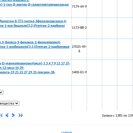
1-метил-4пропил-2-
-1-тио-Д-эритро-Д-галактооктопиранозида
7179-49-9
-Диметил-6-[[[5-метил-3фенилизоксазол-4-
а-1-аза-бицикло[3,2,0]гептан-2-карбонат
1173-88-2
(1,3-Диоксо-3-фенокси-2-фенилпропил)-
тиа-1-азобицикло[3,2,0]гептан-2-карбоновая
27025-49-
6
-D-маннопиранозил)окси]-1,3,4,7,9,11,17,37-
-13-оксо-14,39-
онта-19,21,25,27,29,31-гексаен-36-
1400-61-9
Записи с 1381 по 13
главная