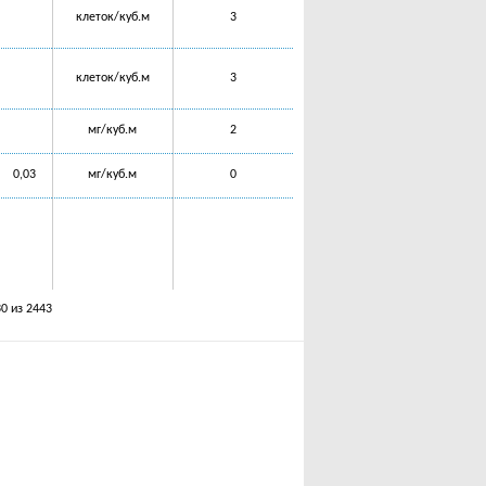
клеток/куб.м
3
клеток/куб.м
3
мг/куб.м
2
0,03
мг/куб.м
0
30 из 2443