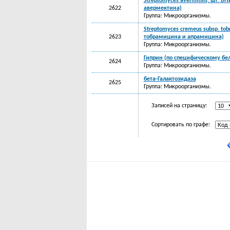
Streptomyces avermitilis, шт. 
2622
авермектина)
Группа: Микроорганизмы.
Streptomyces cremeus subsp. to
2623
тобрамицина и апрамицина)
Группа: Микроорганизмы.
Гиприн (по специфическому бе
2624
Группа: Микроорганизмы.
бета-Галактозидаза
2625
Группа: Микроорганизмы.
Записей на страницу:
Сортировать по графе: