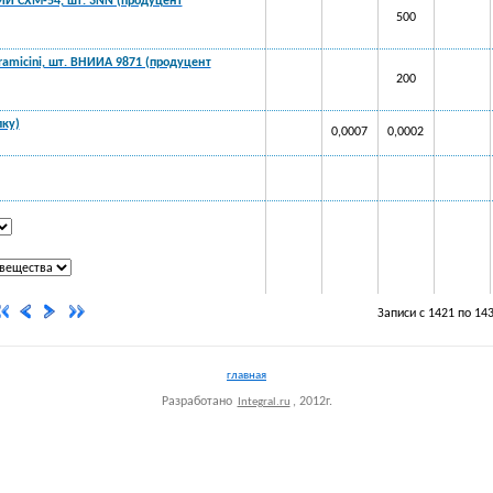
ВНИИ СХМ-54, шт. 3NN (продуцент
500
bramicini, шт. ВНИИА 9871 (продуцент
200
лку)
0,0007
0,0002
Записи с 1421 по 14
главная
Разработано
, 2012г.
Integral.ru