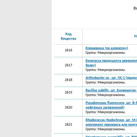
Фи
Код
Н
Вещества
Клещевина (по аллергену)
2616
Группа: Микроорганизмы.
Биомасса продуцента авермектин
2617
белку)
Группа: Микроорганизмы.
Arthrobacter sp., шт. OC-1 (про
2618
Группа: Микроорганизмы.
Bacillus subtilis, шт. Биореак
2619
Группа: Микроорганизмы.
Pseudomonas fluorescens, шт. B
2620
нефтяных загрязнений)
Группа: Микроорганизмы.
Rhodococcus rhodochrous, шт. M
2621
компонент препарата для полу
Группа: Микроорганизмы.