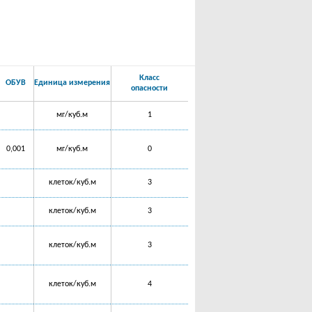
Класс
ОБУВ
Единица измерения
опасности
мг/куб.м
1
0,001
мг/куб.м
0
клеток/куб.м
3
клеток/куб.м
3
клеток/куб.м
3
клеток/куб.м
4