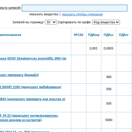
льтр записей:
показать вещества |
показать группы суммации
Записей на страницу:
Сортировать по графе:
аименование
№CAS
ПДКмр
ПДКсс
ПДКсг
0,001
0,0005
а (БПА) Streptomyces avermitilis 3NN (по
дуцент препарата Дикройл)
300
тор-1 БКМП 2160 (продуцент рибофлавина)
500
-6844 (компонент препарата для очистки от
500
-8, M-33 (продуцент нитрилгидратизы,
чения амидов из нитритов)
5000