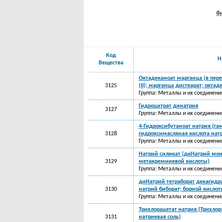
Фи
Код
Н
Вещества
Октадеканоат марганца (в пере
3125
(II); марганца дистеарат; октад
Группа: Металлы и их соединени
Гидроцитрат динатрия
3127
Группа: Металлы и их соединени
4-Гидроксибутаноат натрия (га
3128
гидроксимасляная кислота натр
Группа: Металлы и их соединени
Натрий силикат (диНатрий мон
3129
метакремниевой кислоты)
Группа: Металлы и их соединени
диНатрий тетраборат декагидрат
3130
натрий биборат; борной кислот
Группа: Металлы и их соединени
Трихлорацетат натрия (Трихлор
3131
натриевая соль)