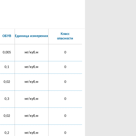
Класс
ОБУВ
Единица измерения
опасности
0,005
мг/куб.м
0
0,1
мг/куб.м
0
0,02
мг/куб.м
0
0,3
мг/куб.м
0
0,02
мг/куб.м
0
0,2
мг/куб.м
0