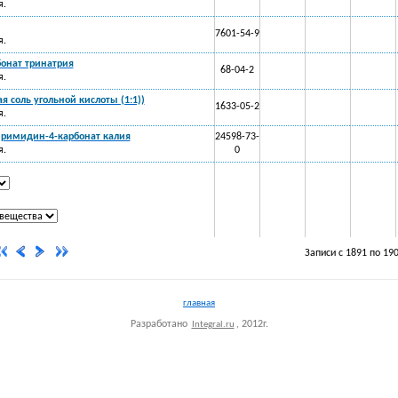
я.
7601-54-9
я.
бонат тринатрия
68-04-2
я.
 соль угольной кислоты (1:1))
1633-05-2
я.
пиримидин-4-карбонат калия
24598-73-
я.
0
Записи с 1891 по 19
главная
Разработано
, 2012г.
Integral.ru