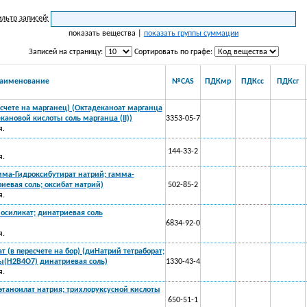
льтр записей:
показать вещества |
показать группы суммации
Записей на страницу:
Сортировать по графе:
аименование
№CAS
ПДКмр
ПДКсс
ПДКсг
счете на марганец) (Октадеканоат марганца
екановой кислоты соль марганца (II))
3353-05-7
я.
144-33-2
я.
мма-Гидроксибутират натрий; гамма-
иевая соль; оксибат натрий)
502-85-2
я.
осиликат; динатриевая соль
6834-92-0
я.
 (в пересчете на бор) (диНатрий тетраборат;
ы(H2B4O7) динатриевая соль)
1330-43-4
я.
этаноилат натрия; трихлоруксусной кислоты
650-51-1