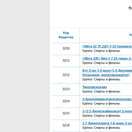
Фи
Код
Н
Вещества
(3бета,5Z,7E,22E)-9,10-Секоэргос
3210
Группа: Спирты и фенолы.
(3бета,22E)-Эрго-5,7,22-триен-3-
3211
Группа: Спирты и фенолы.
Бут-2-ин-1,4-диол (1,4-Дигидро
3212
бутиндиол, диметоксиацетат)
Группа: Спирты и фенолы.
Триэтоксисилан
3213
Группа: Спирты и фенолы.
3-Аминопропилтриэтоксисилан 
3214
Группа: Спирты и фенолы.
5-(2,5-Диметилфенокси)-2-мет
3215
Группа: Спирты и фенолы.
3,7-Диметилокта-1,6-диен-3-ол
3216
Группа: Спирты и фенолы.