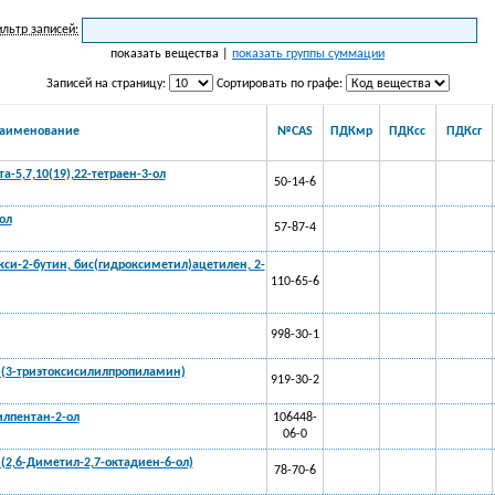
льтр записей:
показать вещества |
показать группы суммации
Записей на страницу:
Сортировать по графе:
аименование
№CAS
ПДКмр
ПДКсс
ПДКсг
та-5,7,10(19),22-тетраен-3-ол
50-14-6
ол
57-87-4
кси-2-бутин, бис(гидроксиметил)ацетилен, 2-
110-65-6
998-30-1
(3-триэтоксисилилпропиламин)
919-30-2
илпентан-2-ол
106448-
06-0
 (2,6-Диметил-2,7-октадиен-6-ол)
78-70-6