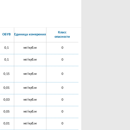
Класс
ОБУВ
Единица измерения
опасности
0,1
мг/куб.м
0
0,1
мг/куб.м
0
0,15
мг/куб.м
0
0,01
мг/куб.м
0
0,03
мг/куб.м
0
0,05
мг/куб.м
0
0,01
мг/куб.м
0