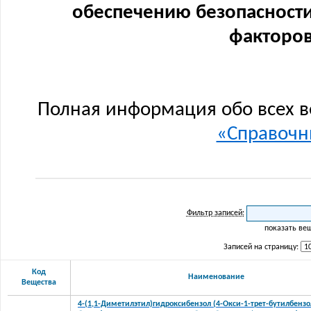
обеспечению безопасности
факторов
Полная информация обо всех в
«Справочни
Фильтр записей:
показать ве
Записей на страницу:
Код
Наименование
Вещества
4-(1,1-Диметилэтил)гидроксибензол (4-Окси-1-трет-бутилбензол