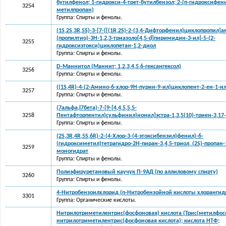
бутилфенол; 1-гидрокси-4-трет-бутилбензол; 2-(п-гидроксифени
3254
метилпропан)
Группа: Спирты и фенолы.
(1S,2S,3R,5S)-3-[7-{[(1R,2S)-2-(3,4-Дифторфенил)циклопропил]а
(пропилтио)-3Н-1,2,3-триазоло[4,5-d]пиримидин-3-ил]-5-(2-
3255
гидроксиэтокси)циклопетан-1,2-диол
Группа: Спирты и фенолы.
D-Маннитол (Маннит; 1,2,3,4,5,6-гексангексол)
3256
Группа: Спирты и фенолы.
((1S,4R)-4-(2-Амино-6-хлор-9Н-пурин-9-ил)циклопент-2-ен-1-и
3257
Группа: Спирты и фенолы.
(7альфа,l7бета)-7-[9-[4,4,5,5,5-
3258
Пентафторпентил)сульфинил)нонил]эстра-1,3,5(10)-триен-3,17
Группа: Спирты и фенолы.
(2S,3R,4R,5S,6R)-2-(4-Хлор-3-(4-этоксибензил)фенил)-6-
(гидроксиметил)тетрагидро-2H-пиран-3,4,5-триол, (2S)-пропан-1
3259
моногидрат
Группа: Спирты и фенолы.
Полиэфируретановый каучук П-9АД (по аллиловому спирту)
3260
Группа: Спирты и фенолы.
4-Нитробензоилхлорид (n-Нитробензойной кислоты хлорангид
3301
Группа: Органические кислоты.
Нитрилотриметилентрис(фосфоновая) кислота (Трис(метилфо
нитрилотриметилентрис(фосфоновая кислота); кислота НТФ;