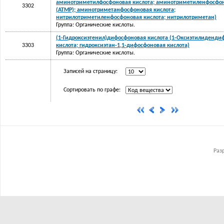
аминотриметилфосфоновая кислота; аминотриметиленфосфон
3302
(АТМР); аминотриметанфосфоновая кислота;
нитрилотриметиленфосфоновая кислота; нитрилотриметан)
Группа: Органические кислоты.
(1-Гидроксиэтенил)дифосфоновая кислота (1-Оксиэтилиденди
3303
кислота; гидроксиэтан-1,1-дифосфоновая кислота)
Группа: Органические кислоты.
Записей на страницу:
Сортировать по графе:
Раз