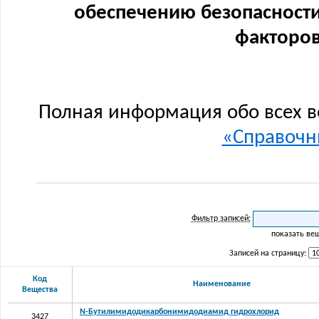
обеспечению безопасности
факторов
Полная информация обо всех в
«Справочни
Фильтр записей:
показать ве
Записей на страницу:
Код
Наименование
Вещества
N-Бутилимидодикарбонимидодиамид гидрохлорид
3427