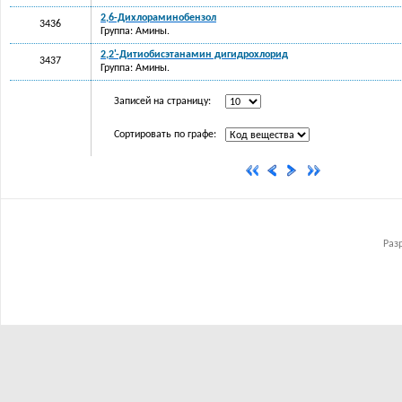
2,6-Дихлораминобензол
3436
Группа: Амины.
2,2'-Дитиобисэтанамин дигидрохлорид
3437
Группа: Амины.
Записей на страницу:
Сортировать по графе:
Раз