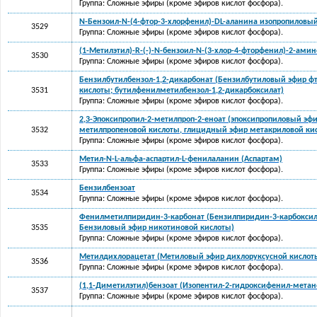
Группа: Сложные эфиры (кроме эфиров кислот фосфора).
N-Бензоил-N-(4-фтор-3-хлорфенил)-DL-аланина изопропиловы
3529
Группа: Сложные эфиры (кроме эфиров кислот фосфора).
(1-Метилэтил)-R-(-)-N-бензоил-N-(3-хлор-4-фторфенил)-2-ами
3530
Группа: Сложные эфиры (кроме эфиров кислот фосфора).
Бензилбутилбензол-1,2-дикарбонат (Бензилбутиловый эфир ф
3531
кислоты; бутилфенилметилбензол-1,2-дикарбоксилат)
Группа: Сложные эфиры (кроме эфиров кислот фосфора).
2,3-Эпоксипропил-2-метилпроп-2-еноат (эпоксипропиловый эфи
3532
метилпропеновой кислоты, глицидный эфир метакриловой ки
Группа: Сложные эфиры (кроме эфиров кислот фосфора).
Метил-N-L-альфа-аспартил-L-фенилаланин (Аспартам)
3533
Группа: Сложные эфиры (кроме эфиров кислот фосфора).
Бензилбензоат
3534
Группа: Сложные эфиры (кроме эфиров кислот фосфора).
Фенилметилпиридин-3-карбонат (Бензилпиридин-3-карбоксил
3535
Бензиловый эфир никотиновой кислоты)
Группа: Сложные эфиры (кроме эфиров кислот фосфора).
Метилдихлорацетат (Метиловый эфир дихлоруксусной кислот
3536
Группа: Сложные эфиры (кроме эфиров кислот фосфора).
(1,1-Диметилэтил)бензоат (Изопентил-2-гидроксифенил-метан
3537
Группа: Сложные эфиры (кроме эфиров кислот фосфора).