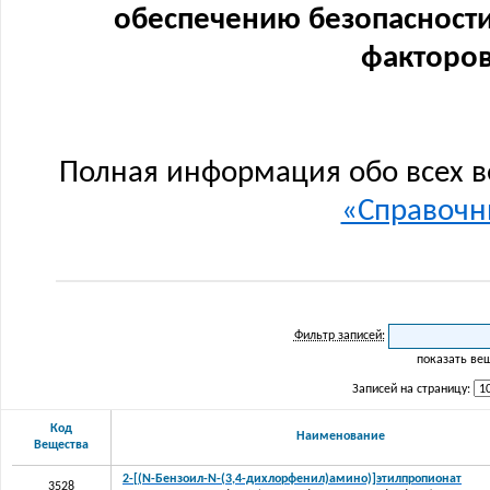
обеспечению безопасности
факторов
Полная информация обо всех в
«Справочни
Фильтр записей:
показать ве
Записей на страницу:
Код
Наименование
Вещества
2-[(N-Бензоил-N-(3,4-дихлорфенил)амино)]этилпропионат
3528