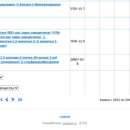
дрохлорид (1-Бензил-1-фенилгидразина
5705-15-7
.
.
ил-(IRS)-цис,транс-хризантемат ((±)N-
ил-цис,транс-хризантемат, 1-
дметил-2,2-диметил-3-(2-диметил-1-
7696-12-0
лат)
.
2,3-дигидро-2-метил-1Н-индол-1-ил)
26807-65-
1-индолинил)-3-сульфамоилбензамид)
8
.
Записи с 2431 по 24
главная
Разработано
, 2012г.
Integral.ru