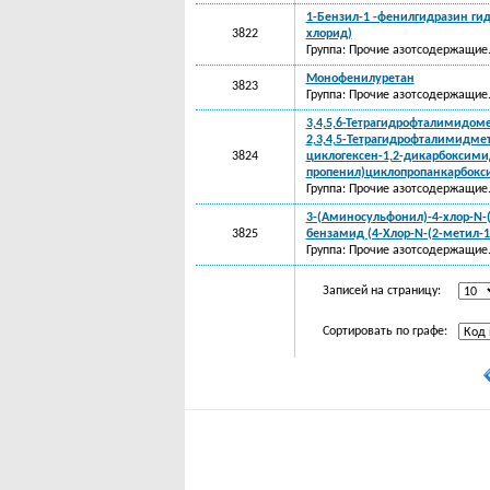
1-Бензил-1 -фенилгидразин ги
3822
хлорид)
Группа: Прочие азотсодержащие
Монофенилуретан
3823
Группа: Прочие азотсодержащие
3,4,5,6-Тетрагидрофталимидомет
2,3,4,5-Тетрагидрофталимидмет
3824
циклогексен-1,2-дикарбоксими
пропенил)циклопропанкарбокси
Группа: Прочие азотсодержащие
3-(Аминосульфонил)-4-хлор-N-(
3825
бензамид (4-Хлор-N-(2-метил-
Группа: Прочие азотсодержащие
Записей на страницу:
Сортировать по графе: