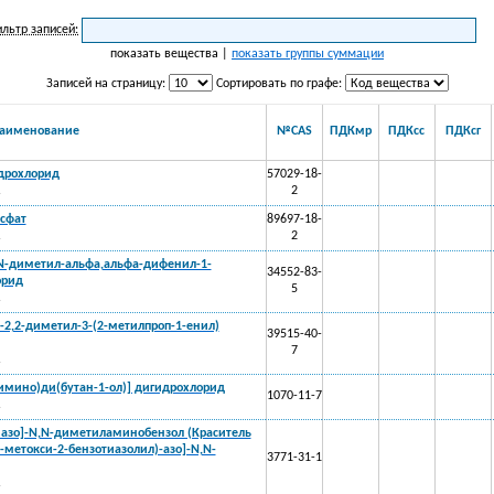
льтр записей:
показать вещества |
показать группы суммации
Записей на страницу:
Сортировать по графе:
аименование
№CAS
ПДКмр
ПДКсс
ПДКсг
дрохлорид
57029-18-
.
2
сфат
89697-18-
.
2
,N-диметил-альфа,альфа-дифенил-1-
34552-83-
орид
5
.
2,2-диметил-3-(2-метилпроп-1-енил)
39515-40-
7
.
диимино)ди(бутан-1-ол)] дигидрохлорид
1070-11-7
.
л)азо]-N,N-диметиламинобензол (Краситель
-метокси-2-бензотиазолил)-азо]-N,N-
3771-31-1
.