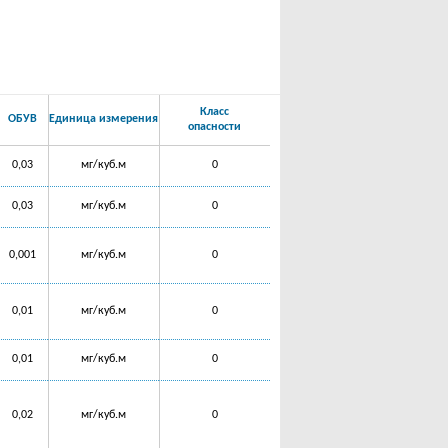
Класс
ОБУВ
Единица измерения
опасности
0,03
мг/куб.м
0
0,03
мг/куб.м
0
0,001
мг/куб.м
0
0,01
мг/куб.м
0
0,01
мг/куб.м
0
0,02
мг/куб.м
0