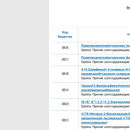
Фи
Код
Н
Вещества
Полигексаметиленгуанидин ги
3816
Группа: Прочие азотсодержащие
Полигексаметиленгуанидин фо
3817
Группа: Прочие азотсодержащие
4-(4-Хлорфенил)-4-гидрокси-N
3818
пиперидинбутанамид гидрохл
Группа: Прочие азотсодержащие
(Циано(3-феноксифенил)метил-
3819
циклопропанкарбоксилат
Группа: Прочие азотсодержащие
[R-(R*,R*)-2,2'-(1,2-Этандиил
3820
Группа: Прочие азотсодержащие
4-[(6-Метокси-2-бензотиазоли
органический дисперсный 4-[(6
3821
диметиланилин)
Группа: Прочие азотсодержащие