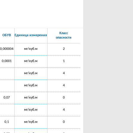
Класс
ОБУВ
Единица измерения
опасности
0,000004
мг/куб.м
2
0,0001
мг/куб.м
1
мг/куб.м
4
мг/куб.м
4
0,07
мг/куб.м
0
мг/куб.м
4
0,1
мг/куб.м
0