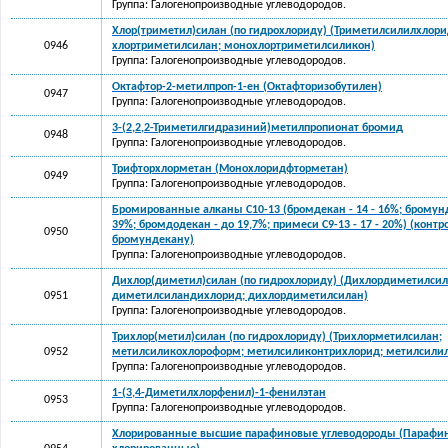
Группа: Галогенопроизводные углеводородов.
Хлор(триметил)силан (по гидрохлориду) (Триметилсилилхлори
0946
хлортриметилсилан; монохлортриметилсиликон)
Группа: Галогенопроизводные углеводородов.
Октафтор-2-метилпроп-1-ен (Октафторизобутилен)
0947
Группа: Галогенопроизводные углеводородов.
3-(2,2,2-Триметилгидразиний)метилпропионат бромид
0948
Группа: Галогенопроизводные углеводородов.
Трифторхлорметан (Монохлоридфторметан)
0949
Группа: Галогенопроизводные углеводородов.
Бромированные алканы C10-13 (бромдекан - 14 - 16%; бромунд
39%; бромдодекан - до 19,7%; примеси C9-13 - 17 - 20%) (контр
0950
бромундекану)
Группа: Галогенопроизводные углеводородов.
Дихлор(диметил)силан (по гидрохлориду) (Дихлордиметилсил
0951
диметилсиландихлорид; дихлордиметилсилан)
Группа: Галогенопроизводные углеводородов.
Трихлор(метил)силан (по гидрохлориду) (Трихлорметилсилан;
0952
метилсиликохлороформ; метилсиликонтрихлорид; метилсилил
Группа: Галогенопроизводные углеводородов.
1-(3,4-Диметилхлорфенил)-1-фенилэтан
0953
Группа: Галогенопроизводные углеводородов.
Хлорированные высшие парафиновые углеводороды (Парафи