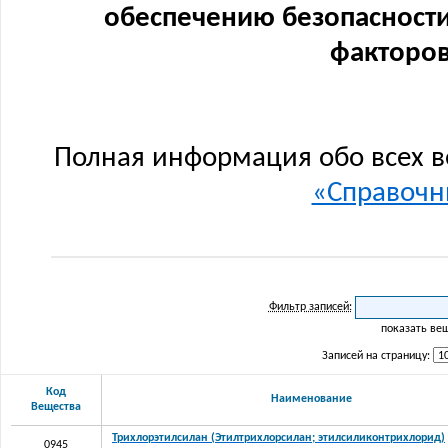
обеспечению безопасности
факторов
Полная информация обо всех в
«Справочни
Фильтр записей:
показать ве
Записей на страницу:
Код
Наименование
Вещества
Трихлорэтилсилан (Этилтрихлорсилан; этилсиликонтрихлорид)
0945