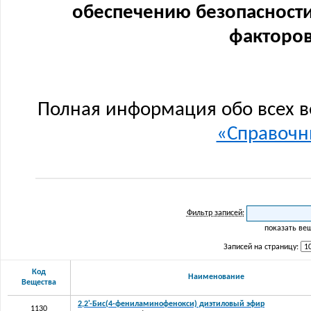
обеспечению безопасности
факторов
Полная информация обо всех в
«Справочни
Фильтр записей:
показать ве
Записей на страницу:
Код
Наименование
Вещества
2,2'-Бис(4-фениламинофенокси) диэтиловый эфир
1130