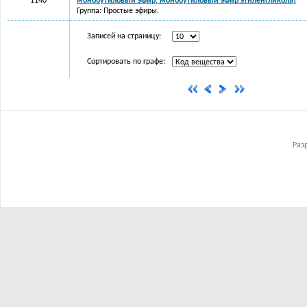
1140
монобутиловый эфир; монобутиловый эфир этиленгликоля)
Группа: Простые эфиры.
Записей на страницу:
Сортировать по графе:
Раз