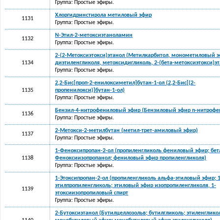
Группа: Простые эфиры.
Хлоргидринстирола метиловый эфир
1131
Группа: Простые эфиры.
N-Этил-2-метоксиэтаноламин
1132
Группа: Простые эфиры.
2-(2-Метоксиэтокси)этанол (Метилкарбитол, монометиловый 
1134
диэтиленгликоля, метоксидигликоль, 2-(бета-метоксиэтокси)эт
Группа: Простые эфиры.
2,2-Бис[проп-2-енилоксиметил]бутан-1-ол (2,2-Бис[(2-
1135
пропенилокси)]бутан-1-ол)
Группа: Простые эфиры.
Бензил-4-нитрофениловый эфир (Бензиловый эфир n-нитрофе
1136
Группа: Простые эфиры.
2-Метокси-2-метилбутан (метил-трет-амиловый эфир)
1137
Группа: Простые эфиры.
1-Феноксипропан-2-ол (пропиленгликоль фениловый эфир; бет
1138
Феноксиизопропанол; фениловый эфир пропиленгликоля)
Группа: Простые эфиры.
1-Этоксипропан-2-ол (пропиленгликоль альфа-этиловый эфир; 1
этилпропиленгликоль; этиловый эфир изопропиленгликоля, 1-
1139
этоксиизопропиловый спирт
Группа: Простые эфиры.
2-Бутоксиэтанол (Бутилцеллозольв; бутилгликоль; этиленглико