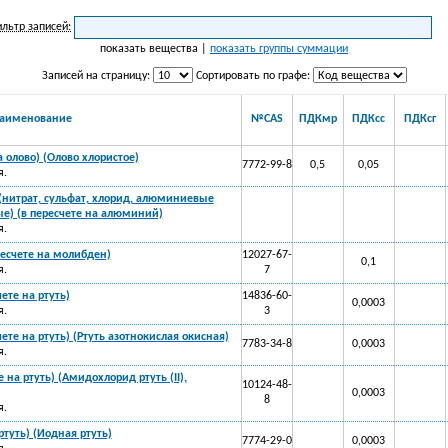
льтр записей:
показать вещества |
показать группы суммации
Записей на страницу:
Сортировать по графе:
аименование
№CAS
ПДКмр
ПДКсс
ПДКсг
 олово) (Олово хлористое)
7772-99-8
0,5
0,05
я.
нитрат, сульфат, хлорид, алюминиевые
е) (в пересчете на алюминий)
я.
есчете на молибден)
12027-67-
0,1
я.
7
ете на ртуть)
14836-60-
0,0003
я.
3
чете на ртуть) (Ртуть азотнокислая окисная)
7783-34-8
0,0003
я.
 на ртуть) (Амидохлорид ртуть (II),
10124-48-
0,0003
8
я.
ртуть) (Иодная ртуть)
7774-29-0
0,0003