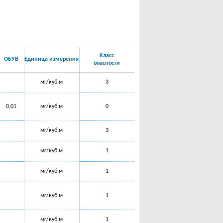
Класс
ОБУВ
Единица измерения
опасности
мг/куб.м
3
0,01
мг/куб.м
0
мг/куб.м
3
мг/куб.м
1
мг/куб.м
1
мг/куб.м
1
мг/куб.м
1