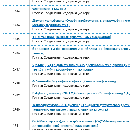
Группа: Соединения, содержащие серу.
Флотореагент МФТК-Э
1733
Группа: Соединения, содержащие серу.
Диметилсульфоксид (Сульфинилбисметан, метилсульфинилме
1734
метансульфинилметил)
Группа: Соединения, содержащие серу.
1-Пентантиол (Пентилмеркаптан; амилмеркаптан)
1735
Группа: Соединения, содержащие серу.
6-Гидрокси-1,3-бензоксатиол-2-он (6-Окси-1,3-бензоксатиолон-2
1736
тиолон)
Группа: Соединения, содержащие серу.
2,2-Бис(3,5-(1,1-диметилэтил)-4-гидроксифенилтио)пропан (2,2
1737
трет.бутил-4-гидроксифенилтио)пропан)
Группа: Соединения, содержащие серу.
4-Амино-N-(4-сульфамоилфенил)бензолсульфонамид
1738
Группа: Соединения, содержащие серу.
3,4-Дигидро-6-хлор-2Н-1,2,4-бензотриазин-7-сульфонамид 1,1
1739
Группа: Соединения, содержащие серу.
Тетрагидротиофен-1,1-диоксид (1,1-Диоксидтетратетрагидрот
1740
тетраметиленсульфон, тиациклопентандиоксид)
Группа: Соединения, содержащие серу.
0-(2-Метилпропил)дитиокарбонат калия (О-(2-Метилпропилов
1741
дитиокарбоновой кислоты) калиевая соль)