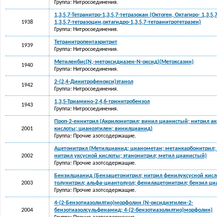
Группа: Нитросоединения.
1,3,5,7-Тетранитро-1,3,5,7-тетразокан (Октоген, Октагиро- 1,3,5,
1938
1,3,5,7-тетразоцин,октагидро-1,3,5,7-тетранитротетразен)
Группа: Нитросоединения.
Тетранитропентаэритрит
1939
Группа: Нитросоединения.
Метиленбис(N,-метоксидиазен-N-оксид)(Метоксазин)
1940
Группа: Нитросоединения.
2-(2,4-Динитрофенокси)этанол
1942
Группа: Нитросоединения.
1,3,5-Триамино-2,4,6-тринитробензол
1943
Группа: Нитросоединения.
Проп-2-еннитрил (Акрилонитрил; винил цианистый; нитрил а
2001
кислоты; цианоэтилен; винилцианид)
Группа: Прочие азотсодержащие.
Ацетонитрил (Метилцианид; цианометан; метанкарбонитрил; 
2002
нитрил уксусной кислоты; этанонитрил; метил цианистый)
Группа: Прочие азотсодержащие.
Бензилцианид (Бензацетонитрил; нитрил фенилуксусной кисл
2003
толунитрил; альфа-циантолуол; фенилацетонитрил; бензил ци
Группа: Прочие азотсодержащие.
4-(2-Бензотиазолилтио)морфолин (N-оксидиэтилен-2-
2004
бензотиазолсульфенамид; 4-(2-бензотиазолилтио)морфолин)