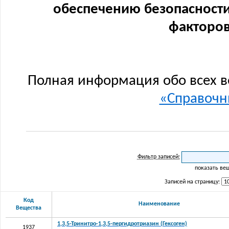
обеспечению безопасности
факторов
Полная информация обо всех в
«Справочни
Фильтр записей:
показать ве
Записей на страницу:
Код
Наименование
Вещества
1,3,5-Тринитро-1,3,5-пергидротриазин (Гексоген)
1937