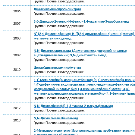
Группа: Прочие азотсодержащие.
Диалкиламинопропионитрил
2006
Группа: Прочие азотсодержащие.
5,6-Дигидро-2-метил-N-фенил-1,4-оксатиин-3-карбоксамид
2007
Группа: Прочие азотсодержащие.
N'-(2,4-Диметилфенил)-Н-[[(2,4-диметилфенил)имино]метил]
2008
метилметанимидамид
Группа: Прочие азотсодержащие.
N,N-Диметилацетамид (Диметиламид уксусной кислоты;
2009
ацетилдиметиламин; N,N-диметилэтанамид)
Группа: Прочие азотсодержащие.
Цикло(диметиламино)метил
2010
Группа: Прочие азотсодержащие.
1,1'-Метиленбис(4-изоцианатбензол) (1,1'-Метиленбис(4-изоци
4,4'-дифенилметандиизоцианат; метиленди-пара-фенилен эф
2011
изоциановой кислоты; бис(1,4-изоцианатфенил)метан; 4,4'-
метилендифенилдиизоцианат; метиленбис-(4,1-фенилен)дии
Группа: Прочие азотсодержащие.
N,N-Диэтилбензо(d)-1,3-тиазол-2-илсульфенамид
2012
Группа: Прочие азотсодержащие.
N,N-Диэтилметилбензамид
2013
Группа: Прочие азотсодержащие.
2-Метилпропионитрил (Изопропилцианид; изобутаннитрил; ни