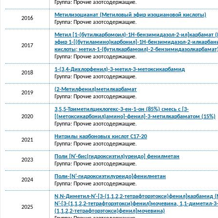
Группа: Прочие азотсодержащие.
Метилизоцианат (Метиловый эфир изоциановой кислоты)
2016
Группа: Прочие азотсодержащие.
Метил [1-(бутилкарбомоил)-1Н-бензимидазол-2-ил]карбамат 
эфир 1-[(бутиламино)карбонил]-1Н-бензимидазол-2-илкарбан
2017
кислоты; метил-1-(бутилкарбамоил)-2-бензимидазолкарбамат
Группа: Прочие азотсодержащие.
1-(3,4-Дихлорфенил)-3-метил-3-метоксикарбамид
2018
Группа: Прочие азотсодержащие.
(2-Метилфенил)метилкарбамат
2019
Группа: Прочие азотсодержащие.
3,5,5-Триметилциклогекс-3-ен-1-он (85%) смесь с [3-
2020
[(метоксикарбонил)амино]-фенил]-3-метилкарбаматом (15%)
Группа: Прочие азотсодержащие.
Нитрилы карбоновых кислот C17-20
2021
Группа: Прочие азотсодержащие.
Поли [N'-бис(гидроксиэтил)уреидо] фенилметан
2023
Группа: Прочие азотсодержащие.
Поли-[N'-гидроксиэтилуреидо]фенилметан
2024
Группа: Прочие азотсодержащие.
N,N-Диметил-N'-[3-(1,1,2,2-тетрафторэтокси)фенил]карбамид 
N'-[3-(1,1,2,2-тетрафторэтокси)фенил]мочевина, 1,1-диметил-3
2025
(1,1,2,2-тетрафторэтокси)фенил]мочевина)