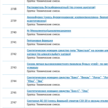
Группа: Технические смеси.
Растворитель бутилформиатный (по сумме ацетатов)
2738
Группа: Технические смеси.
Аммифурин (смесь фурокумаринов: изопимпинеллина, бергап
2739
ксантотоксина)
Группа: Технические смеси.
N-(Фенилметил)циклогексанамин
2740
Группа: Технические смеси.
Гептановая фракция
2741
Группа: Технические смеси.
Синтетическое моющее средство типа "Кристалл" на основе а
2742
натрия (по алкилсульфату натрия)
Группа: Технические смеси.
Смола легкая высокоскоростного пиролиза бурых углей:- по ор
2743
углероду
Группа: Технические смеси.
Синтетические моющие средства "Бриз", "Вихрь", "Лотос", "Ло
2744
"Юка", "Эра"
Группа: Технические смеси.
Синтетические моющие средства "Био-С", "Ока"
2745
Группа: Технические смеси.
Синтанол ДС-10 (смесь фракций спиртов C10-20 и оксида этиле
2747
Группа: Технические смеси.