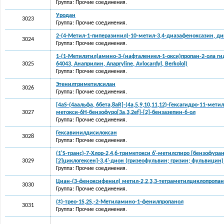
Группа: Прочие соединения.
Уродан
3023
Группа: Прочие соединения.
2-(4-Метил-1-пиперазинил)-10-метил-3,4-диазафеноксазин, д
3024
Группа: Прочие соединения.
1-(1-Метилэтил)амино-3-(нафталениел-1-окси)пропан-2-ола ги
3025
64043, Анаприлин, Anapryline, Avlocardyl, Berkolol)
Группа: Прочие соединения.
Этенилтриметилсилан
3026
Группа: Прочие соединения.
[4aS-(4aальфа, 6бета,8aR]-(4a,5,9,10,11,12)-Гексагидро-11-метил
3027
метокси-6Н-бензофуро[3а,3,2ef]-[2]-бензазепин-6-ол
Группа: Прочие соединения.
Гексавинилдисилоксан
3028
Группа: Прочие соединения.
(1'S-транс)-7-Хлор-2,4,6-триметокси 6'-метилспиро [бензофуран-
3029
[2]циклогексен]-3,4'-дион (гризеофульвин; гризин; фульвицин)
Группа: Прочие соединения.
Циан-(3-феноксифенил) метил-2,2,3,3-тетраметилциклопропа
3030
Группа: Прочие соединения.
(±)-трео-1S,2S,-2-Метиламино-1-фенилпропанол
3031
Группа: Прочие соединения.