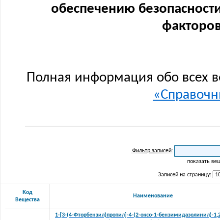
обеспечению безопасности
факторов
Полная информация обо всех в
«Справочни
Фильтр записей:
показать ве
Записей на страницу:
Код
Наименование
Вещества
1-[3-(4-Фторбензил)пропил]-4-(2-оксо-1-бензимидазолинил)-1,2