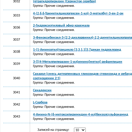
3032
тетрагидропиридин (Сернистое серебро)
Группа: Прочие соединения.
4-(2,6,6-Триметилциклогексен-1-ил)-3-метилбут-3-ен-2-он
3033
Группа: Прочие соединения.
2-Гидроксиэтиловый эфир крахмала
3036
Группа: Прочие соединения.
3-Феноксибензил-3-(2,2-дихлорвинил)-2,2-диметилциклопроп
3037
Группа: Прочие соединения.
1-(1-Аминоэтил)трицикло [3,3,1,1]3,7декан гидрохлорид
3038
Группа: Прочие соединения.
3-[[(4-Метилпиперазин-1-ил)имино]метил] рифампицин
3039
Группа: Прочие соединения.
Сахарол (смесь дитерпеновых гликозидов стевиозида и ребау
3040
соотношении 2:1)
Группа: Прочие соединения.
Сенадексин
3041
Группа: Прочие соединения.
L-Сорбоза
3042
Группа: Прочие соединения.
4-Амино-N-(6-метоксипиримидин-4-ил)бензолсульфонамид
3043
Группа: Прочие соединения.
Записей на страницу: