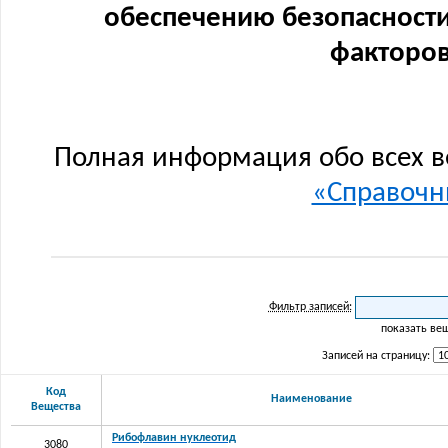
обеспечению безопасности
факторов
Полная информация обо всех в
«Справочни
Фильтр записей:
показать ве
Записей на страницу:
Код
Наименование
Вещества
Рибофлавин нуклеотид
3080