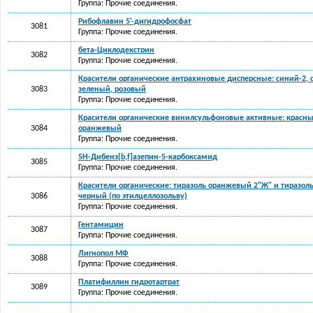
Группа: Прочие соединения.
Рибофлавин 5'-дигидрофосфат
3081
Группа: Прочие соединения.
бета-Циклодекстрин
3082
Группа: Прочие соединения.
Красители органические антрахиновые дисперсные: синий-2, 
3083
зеленый, розовый
Группа: Прочие соединения.
Красители органические винилсульфоновые активные: красны
3084
оранжевый
Группа: Прочие соединения.
5H-Дибенз[b,f]азепин-5-карбоксамид
3085
Группа: Прочие соединения.
Красители органические: тиразоль оранжевый 2"Ж" и тиразоль
3086
черный (по этилцеллозольву)
Группа: Прочие соединения.
Гентамицин
3087
Группа: Прочие соединения.
Лигнопол МФ
3088
Группа: Прочие соединения.
Платифиллин гидротартрат
3089
Группа: Прочие соединения.