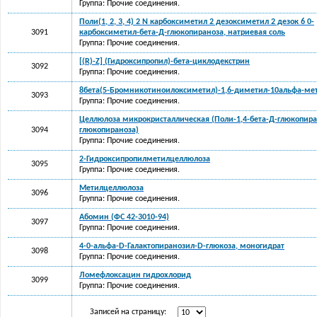
Группа: Прочие соединения.
Поли(1, 2, 3, 4) 2 N карбоксиметил 2 дезоксиметил 2 дезок 6 0-
3091
карбоксиметил-бета-Д-глюкопираноза, натриевая соль
Группа: Прочие соединения.
[(R)-Z] (Гидроксипропил)-бета-циклодекстрин
3092
Группа: Прочие соединения.
8бета(5-Бромникотиноилоксиметил)-1,6-диметил-10альфа-ме
3093
Группа: Прочие соединения.
Целлюлоза микрокристаллическая (Поли-1,4-бета-Д-глюкопира
3094
глюкопираноза)
Группа: Прочие соединения.
2-Гидроксипропилметилцеллюлоза
3095
Группа: Прочие соединения.
Метилцеллюлоза
3096
Группа: Прочие соединения.
Абомин (ФС 42-3010-94)
3097
Группа: Прочие соединения.
4-0-альфа-D-Галактопиранозил-D-глюкоза, моногидрат
3098
Группа: Прочие соединения.
Ломефлоксацин гидрохлорид
3099
Группа: Прочие соединения.
Записей на страницу: